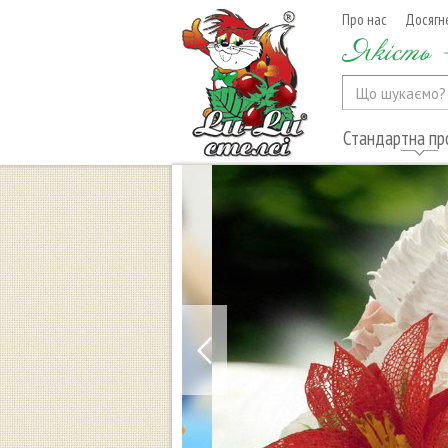
Про нас
Досягн
Якість -
Стандартна пр