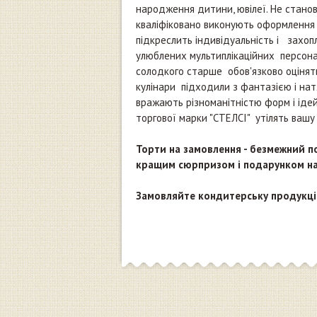
народження дитини, ювілеї. Не станов
кваліфіковано виконують оформлення 
підкреслить індивідуальність і захо
улюблених мультиплікаційних персона
солодкого старше обов'язково оцінят
кулінари підходили з фантазією і нат
вражають різноманітністю форм і ідей.
торгової марки "СТЕЛСІ" утілять вашу
Торти на замовлення - безмежний по
кращим сюрпризом і подарунком на 
Замовляйте кондитерську продукцію