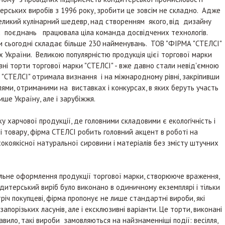
рських виробів з 1996 року, зробити це зовсім не складно. Адже
еликий кулінарний шедевр, над створенням якого, від дизайну
 поєднань працювала ціла команда досвідчених технологів.
и сьогодні складає більше 230 найменувань. ТОВ "ФІРМА "СТЕЛСІ"
х України. Великою популярністю продукція цієї торгової марки
ивні торти торгової марки "СТЕЛСІ" - вже давно стали невід'ємною
 "СТЕЛСІ" отримала визнання і на міжнародному рівні, закріпивши
ями, отриманими на виставках і конкурсах, в яких беруть участь
ше Україну, але і зарубіжжя.
харчової продукції, де головними складовими є екологічність і
і товару, фірма СТЕЛСІ робить головний акцент в роботі на
окоякісної натуральної сировини і матеріалів без змісту штучних
не оформлення продукції торгової марки, створююче враження,
итерський виріб було виконано в одиничному екземплярі і тільки
іч покупцеві, фірма пропонує не лише стандартні вироби, які
орізьких ласунів, але і ексклюзивні варіанти. Це торти, виконані
вило, такі вироби замовляються на найзнаменніші події: весілля,