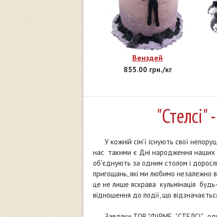
Венздей
855.00 грн./кг
"Стелсі" 
У кожній сім'ї існують свої непорушні
нас такими є Дні народження наших бли
об'єднують за одним столом і доросли
пригощань, які ми любимо незалежно ві
це не лише яскрава кульмінація будь-
відношення до події, що відзначається
Завдяки ТОВ "ФІРМЕ "СТЕЛСІ", одно