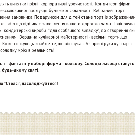
лять винятки і різні корпоративні урочистості. Кондитери фірми
ексклюзивної продукції будь-якої складності. Вибраний торт
плення замовника. Подарунком для дітей стане торт із зображення
жів або що відбиває захоплення вашого дорогого чада. Поціновува
ь кондитерські вироби "для особливого випадку", до створення як
хненням. Вершина кулінарної майстерності - весільні торти, що
 Кожен покупець знайде те, що він шукає. А чарівні руки кулінарів
 солодку мрію в реальність!
літ фантазії у виборі форми і кольору. Солодкі ласощі стануть
будь-якому святі.
 "Стелсі", насолоджуйтеся!