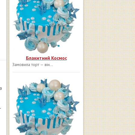
Блакитний Космос
Замовила торт — він...
з
-