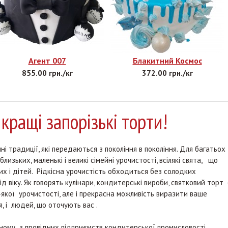
Агент 007
Блакитний Космос
855.00 грн./кг
372.00 грн./кг
- кращі запорізькі торти!
 традиції, які передаються з покоління в покоління. Для багатьох 
зьких, маленькі і великі сімейні урочистості, всілякі свята, що
х і дітей. Рідкісна урочистість обходиться без солодких
д віку. Як говорять кулінари, кондитерські вироби, святковий торт 
якої урочистості, але і прекрасна можливість виразити ваше
, і людей, що оточують вас .
му з провідних підприємств кондитерської промисловості