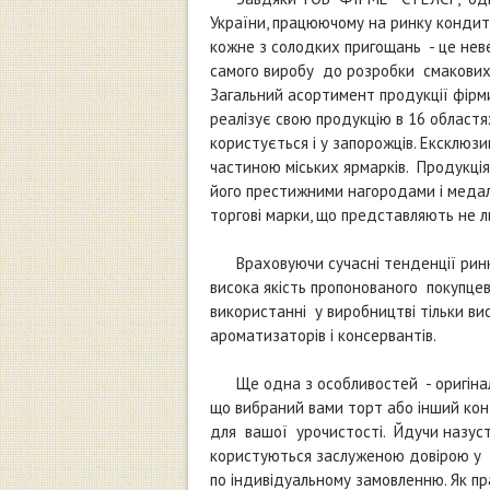
України, працюючому на ринку кондите
кожне з солодких пригощань - це нев
самого виробу до розробки смакових
Загальний асортимент продукції фірм
реалізує свою продукцію в 16 областя
користується і у запорожців. Ексклюз
частиною міських ярмарків. Продукція
його престижними нагородами і медал
торгові марки, що представляють не ли
Враховуючи сучасні тенденції ринку 
висока якість пропонованого покупцев
використанні у виробництві тільки вис
ароматизаторів і консервантів.
Ще одна з особливостей - оригіналь
що вибраний вами торт або інший конд
для вашої урочистості. Йдучи назустр
користуються заслуженою довірою у зап
по індивідуальному замовленню. Як пра