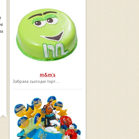
м
чі
их
m&m's
Забрала сьогодні торт....