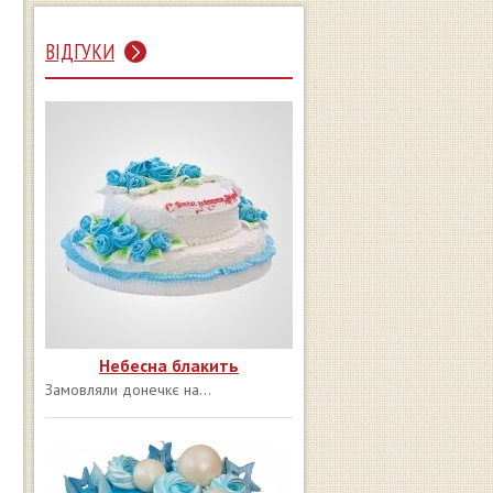
ВІДГУКИ
Небесна блакить
Замовляли донечкє на...